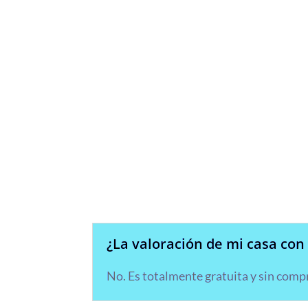
Solicita in
¿La valoración de mi casa con
No. Es totalmente gratuita y sin com