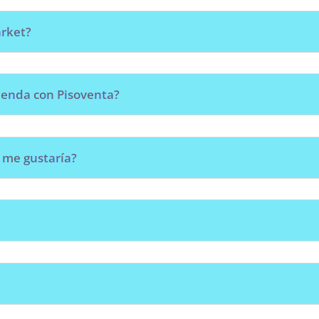
arket?
ienda con Pisoventa?
 me gustaría?