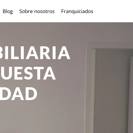
Blog
Sobre nosotros
Franquiciados
ILIARIA
PUESTA
IDAD
encia real puede ayudarte a
 diseña estrategias efectivas