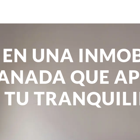
 EN UNA INMOB
ANADA QUE A
 TU TRANQUIL
aria Granada con enfoque humano y experi
enda. Nuestro equipo de asesor inmobiliario