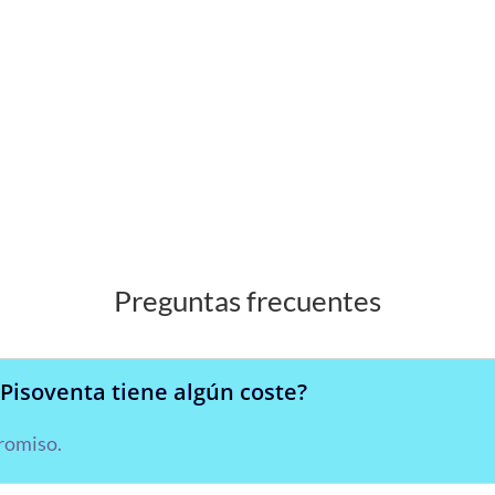
formación sobre nuestros servicios inmobiliarios y descubre cómo v
Habla con un asesor
Preguntas frecuentes
 Pisoventa tiene algún coste?
promiso.